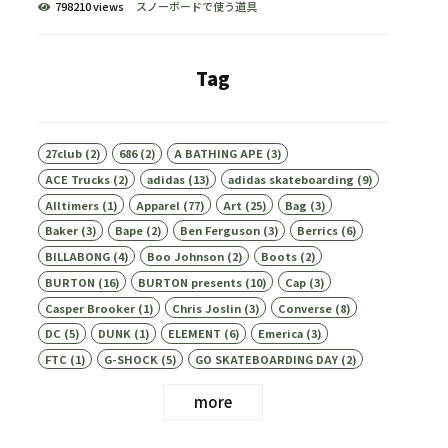
798210 views
スノーボードで使う道具
Tag
27club
(2)
686
(2)
A BATHING APE
(3)
ACE Trucks
(2)
adidas
(13)
adidas skateboarding
(9)
Alltimers
(1)
Apparel
(77)
Art
(25)
Bag
(3)
Baker
(3)
Bape
(2)
Ben Ferguson
(3)
Berrics
(6)
BILLABONG
(4)
Boo Johnson
(2)
Boots
(2)
BURTON
(16)
BURTON presents
(10)
Cap
(3)
Casper Brooker
(1)
Chris Joslin
(3)
Converse
(8)
DC
(5)
DUNK
(1)
ELEMENT
(6)
Emerica
(3)
FTC
(1)
G-SHOCK
(5)
GO SKATEBOARDING DAY
(2)
more