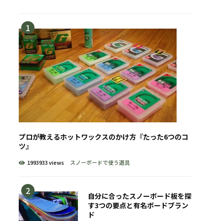
プロが教えるホットワックスのかけ方『たった6つのコ
ツ』
1993933 views
スノーボードで使う道具
自分に合ったスノーボード板を探
す3つの要点と有名ボードブラン
ド