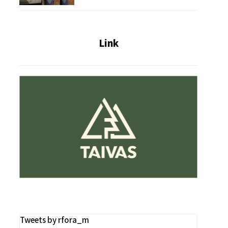
Link
Tweets by rfora_m