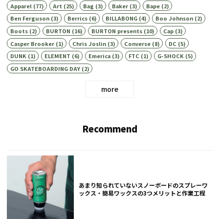
Apparel
(77)
Art
(25)
Bag
(3)
Baker
(3)
Bape
(2)
Ben Ferguson
(3)
Berrics
(6)
BILLABONG
(4)
Boo Johnson
(2)
Boots
(2)
BURTON
(16)
BURTON presents
(10)
Cap
(3)
Casper Brooker
(1)
Chris Joslin
(3)
Converse
(8)
DC
(5)
DUNK
(1)
ELEMENT
(6)
Emerica
(3)
FTC
(1)
G-SHOCK
(5)
GO SKATEBOARDING DAY
(2)
more
Recommend
あまり知られていないスノーボードのスプレーワ
ックス・簡易ワックスの3つメリットと作業工程