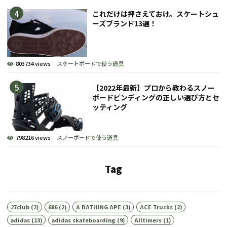
これだけは押さえておけ。スケートシュ
ーズブランド13選！
803734 views
スケートボードで使う道具
【2022年最新】プロから教わるスノー
ボードビンディングの正しい選び方とセ
ッティング
798216 views
スノーボードで使う道具
Tag
27club
(2)
686
(2)
A BATHING APE
(3)
ACE Trucks
(2)
adidas
(13)
adidas skateboarding
(9)
Alltimers
(1)