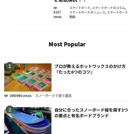
スケートボード
,
スケートボードのコラム
,
8187
スケートボードのニュース
,
スケートボード
views
動画
Most Popular
プロが教えるホットワックスのかけ方
『たった6つのコツ』
1993946 views
スノーボードで使う道具
自分に合ったスノーボード板を探す3つ
の要点と有名ボードブランド