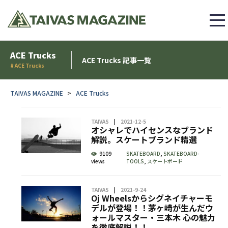
ACE Trucks
ACE Trucks 記事一覧
# ACE Trucks
TAIVAS MAGAZINE
ACE Trucks
TAIVAS
2021-12-5
オシャレでハイセンスなブランド
解説。スケートブランド精選
9109
SKATEBOARD
,
SKATEBOARD-
views
TOOLS
,
スケートボード
TAIVAS
2021-9-24
Oj Wheelsからシグネイチャーモ
デルが登場！！茅ヶ崎が生んだウ
ォールマスター・三本木 心の魅力
を徹底解説！！