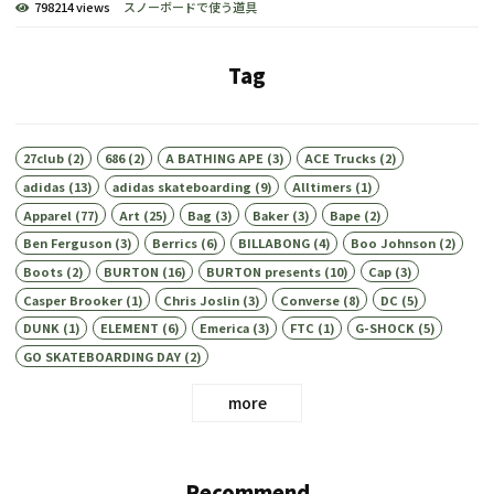
798214 views
スノーボードで使う道具
Tag
27club
(2)
686
(2)
A BATHING APE
(3)
ACE Trucks
(2)
adidas
(13)
adidas skateboarding
(9)
Alltimers
(1)
Apparel
(77)
Art
(25)
Bag
(3)
Baker
(3)
Bape
(2)
Ben Ferguson
(3)
Berrics
(6)
BILLABONG
(4)
Boo Johnson
(2)
Boots
(2)
BURTON
(16)
BURTON presents
(10)
Cap
(3)
Casper Brooker
(1)
Chris Joslin
(3)
Converse
(8)
DC
(5)
DUNK
(1)
ELEMENT
(6)
Emerica
(3)
FTC
(1)
G-SHOCK
(5)
GO SKATEBOARDING DAY
(2)
more
Recommend