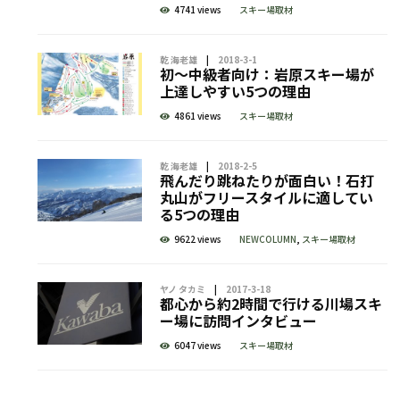
4741 views
スキー場取材
乾 海老雄
2018-3-1
初～中級者向け：岩原スキー場が
上達しやすい5つの理由
4861 views
スキー場取材
乾 海老雄
2018-2-5
飛んだり跳ねたりが面白い！石打
丸山がフリースタイルに適してい
る5つの理由
9622 views
NEWCOLUMN
,
スキー場取材
ヤノ タカミ
2017-3-18
都心から約2時間で行ける川場スキ
ー場に訪問インタビュー
6047 views
スキー場取材