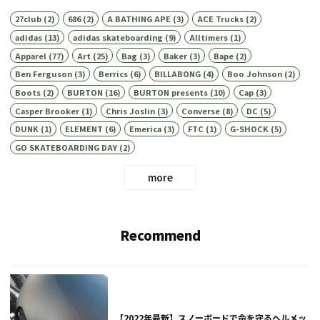
27club
(2)
686
(2)
A BATHING APE
(3)
ACE Trucks
(2)
adidas
(13)
adidas skateboarding
(9)
Alltimers
(1)
Apparel
(77)
Art
(25)
Bag
(3)
Baker
(3)
Bape
(2)
Ben Ferguson
(3)
Berrics
(6)
BILLABONG
(4)
Boo Johnson
(2)
Boots
(2)
BURTON
(16)
BURTON presents
(10)
Cap
(3)
Casper Brooker
(1)
Chris Joslin
(3)
Converse
(8)
DC
(5)
DUNK
(1)
ELEMENT
(6)
Emerica
(3)
FTC
(1)
G-SHOCK
(5)
GO SKATEBOARDING DAY
(2)
more
Recommend
【2022年最新】スノーボードで命を守るヘルメッ