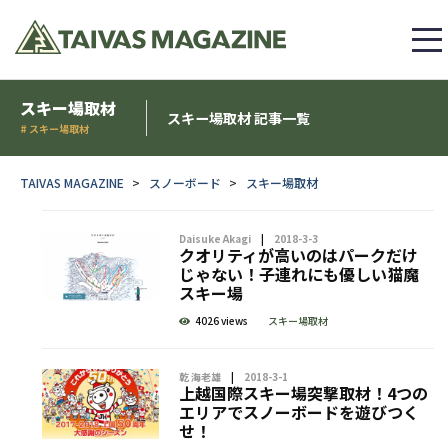
スキー場取材
スキー場取材 記事一覧
# スキー場取材
TAIVAS MAGAZINE
スノーボード
スキー場取材
Daisuke Akagi
2018-3-3
クオリティが高いのはパークだけ
じゃない！子連れにも優しい猫魔
スキー場
4026 views
スキー場取材
乾 海老雄
2018-3-1
上越国際スキー場突撃取材！4つの
エリアでスノーボードを遊びつく
せ！