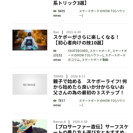
系トリック3選】
9435
スケートボードのHOW TO(ハウツ
views
ー)
Nao
2021-6-30
スケボーがさらに楽しくなる！
【初心者向けの技10選】
SKATEBOARD
,
スケートボード
,
スケートボ
13132
ードのHOW TO(ハウツー)
,
スケートボード
views
のコラム
,
スケートボード動画
TAIVAS
2020-8-11
親子で始める スケボーライフ! 何
から始めたら良いか分からないお
父さんの為の最初の３ステップ！
7837
スケートボードのHOW TO(ハウツ
views
ー)
Nanae.A
2020-3-30
【プロサーファー直伝】サーフスケ
ートの乗り方＆選び方とおすすめ