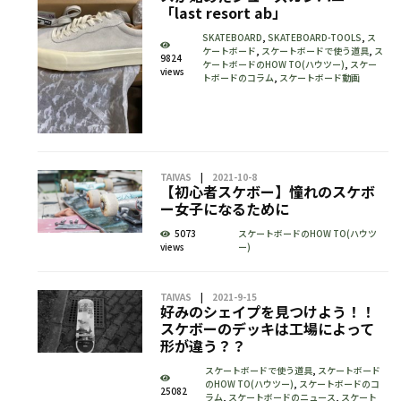
「last resort ab」
SKATEBOARD
,
SKATEBOARD-TOOLS
,
ス
ケートボード
,
スケートボードで使う道具
,
ス
9824
ケートボードのHOW TO(ハウツー)
,
スケー
views
トボードのコラム
,
スケートボード動画
TAIVAS
2021-10-8
【初心者スケボー】憧れのスケボ
ー女子になるために
5073
スケートボードのHOW TO(ハウツ
views
ー)
TAIVAS
2021-9-15
好みのシェイプを見つけよう！！
スケボーのデッキは工場によって
形が違う？？
スケートボードで使う道具
,
スケートボード
のHOW TO(ハウツー)
,
スケートボードのコ
25082
ラム
,
スケートボードのニュース
,
スケート