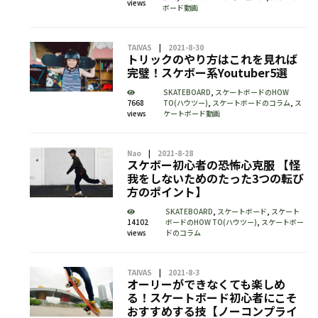
views
ボード動画
TAIVAS
2021-8-30
トリックのやり方はこれを見れば
完璧！スケボー系Youtuber5選
SKATEBOARD
,
スケートボードのHOW
7668
TO(ハウツー)
,
スケートボードのコラム
,
ス
views
ケートボード動画
Nao
2021-8-28
スケボー初心者の恐怖心克服 【怪
我をしないためのたった3つの転び
方のポイント】
SKATEBOARD
,
スケートボード
,
スケート
14102
ボードのHOW TO(ハウツー)
,
スケートボー
views
ドのコラム
TAIVAS
2021-8-3
オーリーができなくても楽しめ
る！スケートボード初心者にこそ
おすすめする技【ノーコンプライ