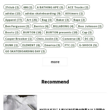
27club
(2)
686
(2)
A BATHING APE
(3)
ACE Trucks
(2)
adidas
(13)
adidas skateboarding
(9)
Alltimers
(1)
Apparel
(77)
Art
(25)
Bag
(3)
Baker
(3)
Bape
(2)
Ben Ferguson
(3)
Berrics
(6)
BILLABONG
(4)
Boo Johnson
(2)
Boots
(2)
BURTON
(16)
BURTON presents
(10)
Cap
(3)
Casper Brooker
(1)
Chris Joslin
(3)
Converse
(8)
DC
(5)
DUNK
(1)
ELEMENT
(6)
Emerica
(3)
FTC
(1)
G-SHOCK
(5)
GO SKATEBOARDING DAY
(2)
more
Recommend
NYではすでに人気!?CBD石鹸の効果とは？話題の