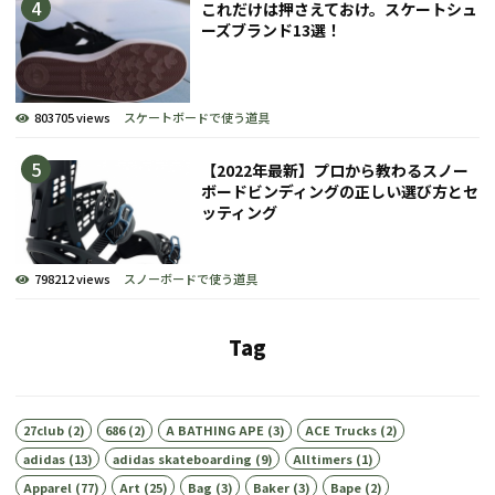
これだけは押さえておけ。スケートシュ
ーズブランド13選！
803705 views
スケートボードで使う道具
【2022年最新】プロから教わるスノー
ボードビンディングの正しい選び方とセ
ッティング
798212 views
スノーボードで使う道具
Tag
27club
(2)
686
(2)
A BATHING APE
(3)
ACE Trucks
(2)
adidas
(13)
adidas skateboarding
(9)
Alltimers
(1)
Apparel
(77)
Art
(25)
Bag
(3)
Baker
(3)
Bape
(2)