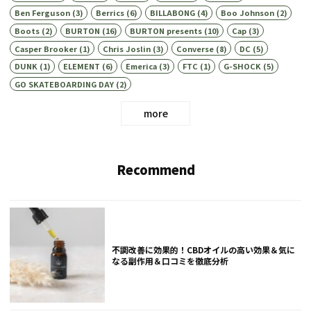
Ben Ferguson
(3)
Berrics
(6)
BILLABONG
(4)
Boo Johnson
(2)
Boots
(2)
BURTON
(16)
BURTON presents
(10)
Cap
(3)
Casper Brooker
(1)
Chris Joslin
(3)
Converse
(8)
DC
(5)
DUNK
(1)
ELEMENT
(6)
Emerica
(3)
FTC
(1)
G-SHOCK
(5)
GO SKATEBOARDING DAY
(2)
more
Recommend
不調改善に効果的！CBDオイルの高い効果＆気に
なる副作用＆口コミを徹底分析