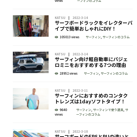
views
ーフィンのコラム
KATSU
2022-3-14
サーフボードラックをイレクターパ
イプで簡単おしゃれにDIY！
105013 views
サーフィン
,
サーフィンのコラム
KATSU
2022-3-14
サーフィン向け軽自動車にパジェ
ロミニをおすすめする7つの理由
28952 views
サーフィン
,
サーフィンのコラム
KATSU
2022-3-11
サーフィンにおすすめのコンタク
トレンズは1dayソフトタイプ！
9640
サーフィン
,
サーフィンで使う道具
,
サ
views
ーフィンのコラム
KATSU
2022-3-10
サーフボードのEPSとPUの違いと