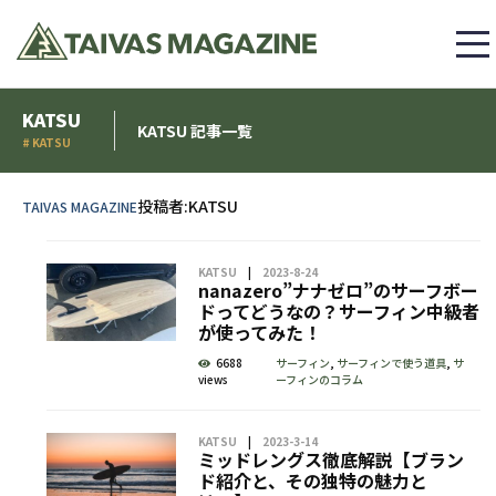
KATSU
KATSU 記事一覧
# KATSU
投稿者:
KATSU
TAIVAS MAGAZINE
KATSU
2023-8-24
nanazero”ナナゼロ”のサーフボー
ドってどうなの？サーフィン中級者
が使ってみた！
6688
サーフィン
,
サーフィンで使う道具
,
サ
views
ーフィンのコラム
KATSU
2023-3-14
ミッドレングス徹底解説【ブラン
ド紹介と、その独特の魅力と