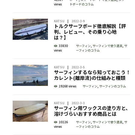
views
トボードのコラム
KATSU
2022-3-9
トルクサーフボード徹底解説【評
判、レビュー、その乗り心地
は？】
33830
サーフィン
,
サーフィンで使う道具
,
サ
views
ーフィンのコラム
KATSU
2022-3-5
サーフィンするなら知っておこう！
カレント(離岸流)の仕組みと種類
19268 views
サーフィン
,
サーフィンのコラム
KATSU
2022-3-3
サーフィン用ワックスの塗り方と、
溶けづらいおすすめ商品とは
10126
サーフィン
,
サーフィンで使う道具
,
サ
views
ーフィンのコラム