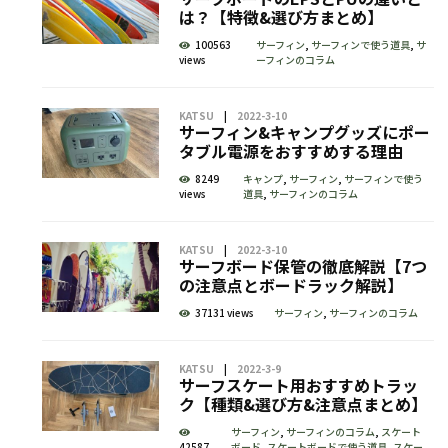
は？【特徴&選び方まとめ】
100563
サーフィン
,
サーフィンで使う道具
,
サ
views
ーフィンのコラム
KATSU
2022-3-10
サーフィン&キャンプグッズにポー
タブル電源をおすすめする理由
8249
キャンプ
,
サーフィン
,
サーフィンで使う
views
道具
,
サーフィンのコラム
KATSU
2022-3-10
サーフボード保管の徹底解説【7つ
の注意点とボードラック解説】
37131 views
サーフィン
,
サーフィンのコラム
KATSU
2022-3-9
サーフスケート用おすすめトラッ
ク【種類&選び方&注意点まとめ】
サーフィン
,
サーフィンのコラム
,
スケート
42587
ボード
,
スケートボードで使う道具
,
スケー