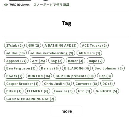
798210 views
スノーボードで使う道具
Tag
27club
(2)
686
(2)
A BATHING APE
(3)
ACE Trucks
(2)
adidas
(13)
adidas skateboarding
(9)
Alltimers
(1)
Apparel
(77)
Art
(25)
Bag
(3)
Baker
(3)
Bape
(2)
Ben Ferguson
(3)
Berrics
(6)
BILLABONG
(4)
Boo Johnson
(2)
Boots
(2)
BURTON
(16)
BURTON presents
(10)
Cap
(3)
Casper Brooker
(1)
Chris Joslin
(3)
Converse
(8)
DC
(5)
DUNK
(1)
ELEMENT
(6)
Emerica
(3)
FTC
(1)
G-SHOCK
(5)
GO SKATEBOARDING DAY
(2)
more