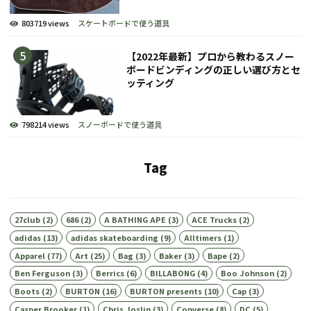
803719 views
スケートボードで使う道具
【2022年最新】プロから教わるスノー
ボードビンディングの正しい選び方とセ
ッティング
798214 views
スノーボードで使う道具
Tag
27club
(2)
686
(2)
A BATHING APE
(3)
ACE Trucks
(2)
adidas
(13)
adidas skateboarding
(9)
Alltimers
(1)
Apparel
(77)
Art
(25)
Bag
(3)
Baker
(3)
Bape
(2)
Ben Ferguson
(3)
Berrics
(6)
BILLABONG
(4)
Boo Johnson
(2)
Boots
(2)
BURTON
(16)
BURTON presents
(10)
Cap
(3)
Casper Brooker
(1)
Chris Joslin
(3)
Converse
(8)
DC
(5)