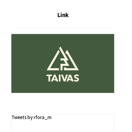
Link
Tweets by rfora_m