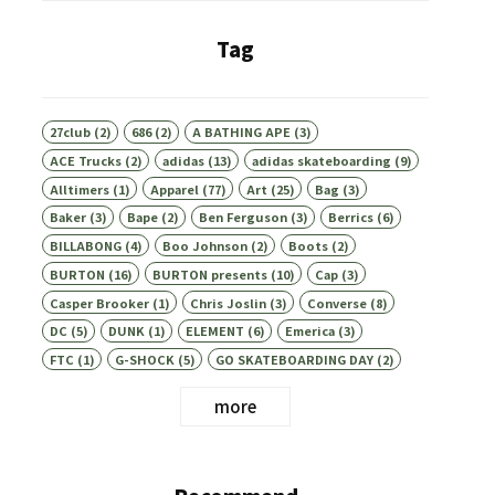
Tag
27club
(2)
686
(2)
A BATHING APE
(3)
ACE Trucks
(2)
adidas
(13)
adidas skateboarding
(9)
Alltimers
(1)
Apparel
(77)
Art
(25)
Bag
(3)
Baker
(3)
Bape
(2)
Ben Ferguson
(3)
Berrics
(6)
BILLABONG
(4)
Boo Johnson
(2)
Boots
(2)
BURTON
(16)
BURTON presents
(10)
Cap
(3)
Casper Brooker
(1)
Chris Joslin
(3)
Converse
(8)
DC
(5)
DUNK
(1)
ELEMENT
(6)
Emerica
(3)
FTC
(1)
G-SHOCK
(5)
GO SKATEBOARDING DAY
(2)
more