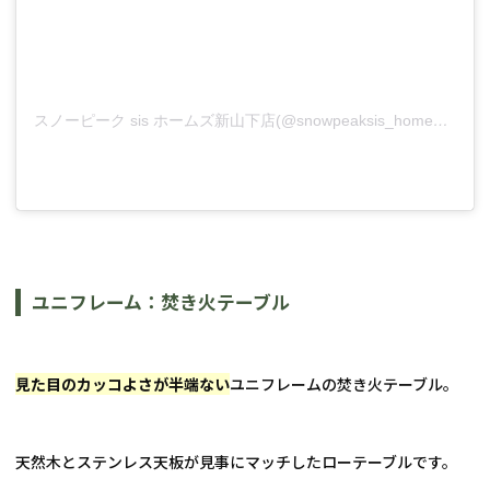
スノーピーク sis ホームズ新山下店(@snowpeaksis_homesshinyamashita)がシェアした投稿
ユニフレーム：焚き火テーブル
見た目のカッコよさが半端ない
ユニフレームの焚き火テーブル。
天然木とステンレス天板が見事にマッチしたローテーブルです。