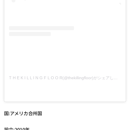
T H E K I L L I N G F L O O R(@thekillingfloor)がシェアした投稿
国:アメリカ合州国
設立:2010年