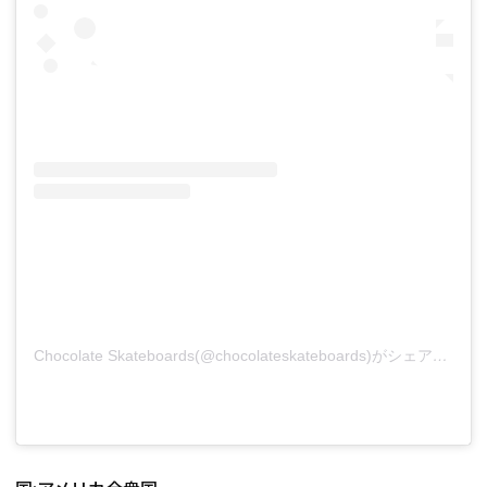
Chocolate Skateboards(@chocolateskateboards)がシェアした投稿