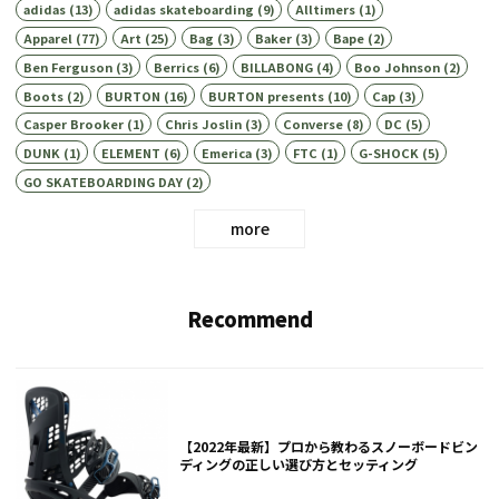
adidas
(13)
adidas skateboarding
(9)
Alltimers
(1)
Apparel
(77)
Art
(25)
Bag
(3)
Baker
(3)
Bape
(2)
Ben Ferguson
(3)
Berrics
(6)
BILLABONG
(4)
Boo Johnson
(2)
Boots
(2)
BURTON
(16)
BURTON presents
(10)
Cap
(3)
Casper Brooker
(1)
Chris Joslin
(3)
Converse
(8)
DC
(5)
DUNK
(1)
ELEMENT
(6)
Emerica
(3)
FTC
(1)
G-SHOCK
(5)
GO SKATEBOARDING DAY
(2)
more
Recommend
【2022年最新】プロから教わるスノーボードビン
ディングの正しい選び方とセッティング