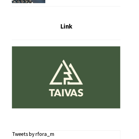
Link
Tweets by rfora_m