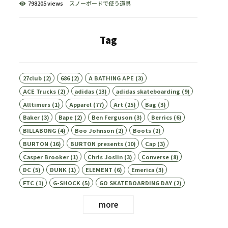
798205 views
スノーボードで使う道具
Tag
27club
(2)
686
(2)
A BATHING APE
(3)
ACE Trucks
(2)
adidas
(13)
adidas skateboarding
(9)
Alltimers
(1)
Apparel
(77)
Art
(25)
Bag
(3)
Baker
(3)
Bape
(2)
Ben Ferguson
(3)
Berrics
(6)
BILLABONG
(4)
Boo Johnson
(2)
Boots
(2)
BURTON
(16)
BURTON presents
(10)
Cap
(3)
Casper Brooker
(1)
Chris Joslin
(3)
Converse
(8)
DC
(5)
DUNK
(1)
ELEMENT
(6)
Emerica
(3)
FTC
(1)
G-SHOCK
(5)
GO SKATEBOARDING DAY
(2)
more