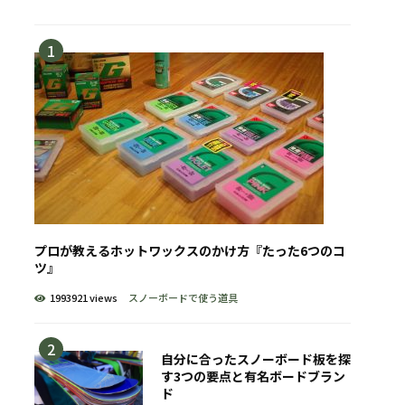
プロが教えるホットワックスのかけ方『たった6つのコ
ツ』
1993921 views
スノーボードで使う道具
自分に合ったスノーボード板を探
す3つの要点と有名ボードブラン
ド