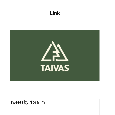
Link
Tweets by rfora_m