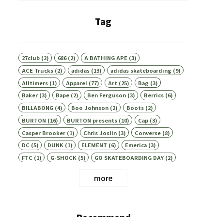
Tag
27club
(2)
686
(2)
A BATHING APE
(3)
ACE Trucks
(2)
adidas
(13)
adidas skateboarding
(9)
Alltimers
(1)
Apparel
(77)
Art
(25)
Bag
(3)
Baker
(3)
Bape
(2)
Ben Ferguson
(3)
Berrics
(6)
BILLABONG
(4)
Boo Johnson
(2)
Boots
(2)
BURTON
(16)
BURTON presents
(10)
Cap
(3)
Casper Brooker
(1)
Chris Joslin
(3)
Converse
(8)
DC
(5)
DUNK
(1)
ELEMENT
(6)
Emerica
(3)
FTC
(1)
G-SHOCK
(5)
GO SKATEBOARDING DAY
(2)
more