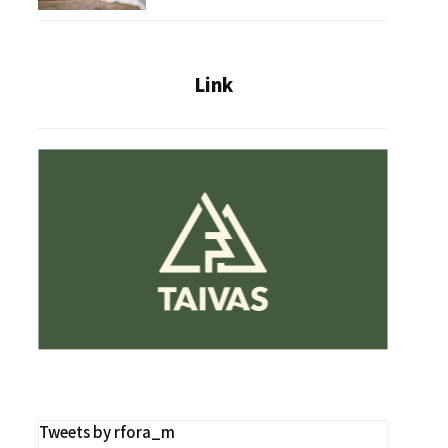
Link
Tweets by rfora_m