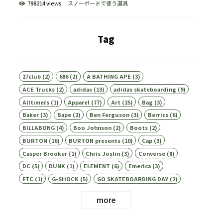
798214 views
スノーボードで使う道具
Tag
27club
(2)
686
(2)
A BATHING APE
(3)
ACE Trucks
(2)
adidas
(13)
adidas skateboarding
(9)
Alltimers
(1)
Apparel
(77)
Art
(25)
Bag
(3)
Baker
(3)
Bape
(2)
Ben Ferguson
(3)
Berrics
(6)
BILLABONG
(4)
Boo Johnson
(2)
Boots
(2)
BURTON
(16)
BURTON presents
(10)
Cap
(3)
Casper Brooker
(1)
Chris Joslin
(3)
Converse
(8)
DC
(5)
DUNK
(1)
ELEMENT
(6)
Emerica
(3)
FTC
(1)
G-SHOCK
(5)
GO SKATEBOARDING DAY
(2)
more