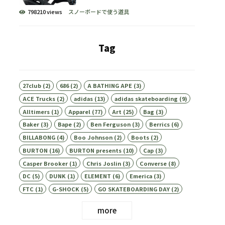
798210 views
スノーボードで使う道具
Tag
27club
(2)
686
(2)
A BATHING APE
(3)
ACE Trucks
(2)
adidas
(13)
adidas skateboarding
(9)
Alltimers
(1)
Apparel
(77)
Art
(25)
Bag
(3)
Baker
(3)
Bape
(2)
Ben Ferguson
(3)
Berrics
(6)
BILLABONG
(4)
Boo Johnson
(2)
Boots
(2)
BURTON
(16)
BURTON presents
(10)
Cap
(3)
Casper Brooker
(1)
Chris Joslin
(3)
Converse
(8)
DC
(5)
DUNK
(1)
ELEMENT
(6)
Emerica
(3)
FTC
(1)
G-SHOCK
(5)
GO SKATEBOARDING DAY
(2)
more