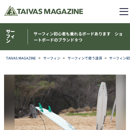
サー
サーフィン初心者も乗れるボードあります ショ
フィ
ートボードのブランド９つ
ン
TAIVAS MAGAZINE
サーフィン
サーフィンで使う道具
サーフィン