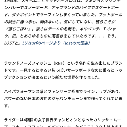
1985年、メイヘムことマットバイオロスは、学友たちとマウンテ
ンバレーでスノーボード、アップランドのパイプでスケートボー
ド、ダナポイントでサーフィンしまくっていました。フットボール
の試合に勝つ事も、関係ないし、気にしていない、彼らこそが
『落ちこぼれ』。彼らはチームの名前を、本やベンチ、T -シャ
ツ、机、とあらゆるものに落書きをしていたのです．．．そう、
LOSTと。
LUVsurfのページより（lostの代理店）
ラウンドノーズフィッシュ（RNF）という名作を生み出したブラン
ドです。一見するとゆるい昔っぽいサーフボードなのに乗るとトッ
プアクションが決まるという新たな世界を作りました。
ハイパフォーマンス系とファンサーフ系までラインナップがあり、
パワーのない日本の波用のジャパンチューンまで作ってくれていま
す。
ライダーは4回目の女子世界チャンピオンとなったカリッサ・ムー
ア、コナー・コフィン、メイソン・ホーなどここも３０人以上のす