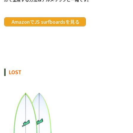
 AmazonでJS surfboardsを見る
LOST