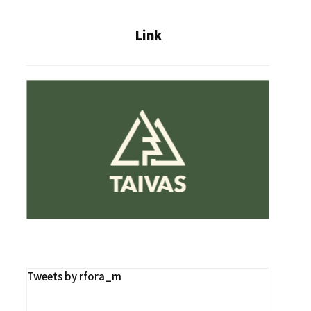
Link
Tweets by rfora_m