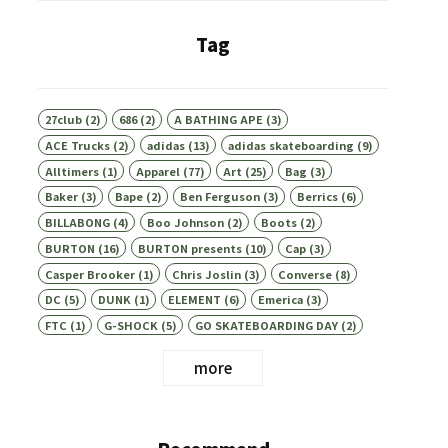
Tag
27club
(2)
686
(2)
A BATHING APE
(3)
ACE Trucks
(2)
adidas
(13)
adidas skateboarding
(9)
Alltimers
(1)
Apparel
(77)
Art
(25)
Bag
(3)
Baker
(3)
Bape
(2)
Ben Ferguson
(3)
Berrics
(6)
BILLABONG
(4)
Boo Johnson
(2)
Boots
(2)
BURTON
(16)
BURTON presents
(10)
Cap
(3)
Casper Brooker
(1)
Chris Joslin
(3)
Converse
(8)
DC
(5)
DUNK
(1)
ELEMENT
(6)
Emerica
(3)
FTC
(1)
G-SHOCK
(5)
GO SKATEBOARDING DAY
(2)
more