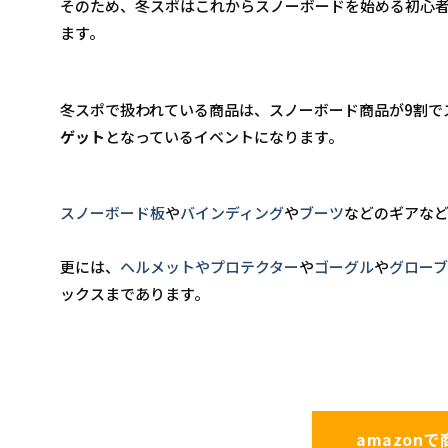
そのため、冬スポはこれからスノーボードを始める初心
ます。
冬スポで扱われている商品は、スノーボード商品が9割で
ゲット
となっているイベントになります。
スノーボード板
や
バインディング
や
ブーツ
などのギアな
更には、
ヘルメットやプロテクター
や
ゴーグル
や
グローブ
ックスまであります。
amazon