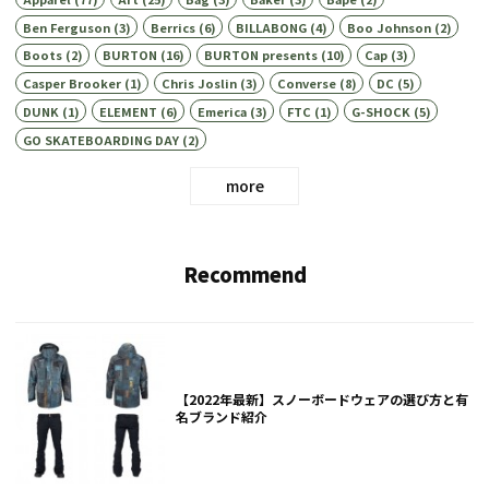
Ben Ferguson
(3)
Berrics
(6)
BILLABONG
(4)
Boo Johnson
(2)
Boots
(2)
BURTON
(16)
BURTON presents
(10)
Cap
(3)
Casper Brooker
(1)
Chris Joslin
(3)
Converse
(8)
DC
(5)
DUNK
(1)
ELEMENT
(6)
Emerica
(3)
FTC
(1)
G-SHOCK
(5)
GO SKATEBOARDING DAY
(2)
more
Recommend
【2022年最新】スノーボードウェアの選び方と有
名ブランド紹介