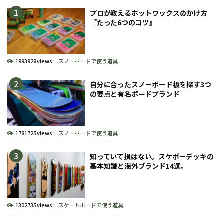
プロが教えるホットワックスのかけ方
『たった6つのコツ』
1993928 views
スノーボードで使う道具
自分に合ったスノーボード板を探す3つ
の要点と有名ボードブランド
1781725 views
スノーボードで使う道具
知っていて損はない。スケボーデッキの
基本知識と海外ブランド14選。
1302735 views
スケートボードで使う道具