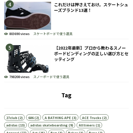
これだけは押さえておけ。スケートシュ
ーズブランド13選！
803690 views
スケートボードで使う道具
【2022年最新】プロから教わるスノー
ボードビンディングの正しい選び方とセ
ッティング
798208 views
スノーボードで使う道具
Tag
27club
(2)
686
(2)
A BATHING APE
(3)
ACE Trucks
(2)
adidas
(13)
adidas skateboarding
(9)
Alltimers
(1)
Apparel
(77)
Art
(25)
Bag
(3)
Baker
(3)
Bape
(2)