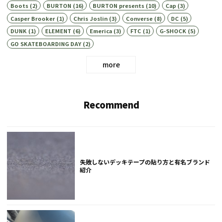
Boots
(2)
BURTON
(16)
BURTON presents
(10)
Cap
(3)
Casper Brooker
(1)
Chris Joslin
(3)
Converse
(8)
DC
(5)
DUNK
(1)
ELEMENT
(6)
Emerica
(3)
FTC
(1)
G-SHOCK
(5)
GO SKATEBOARDING DAY
(2)
more
Recommend
失敗しないデッキテープの貼り方と有名ブランド
紹介