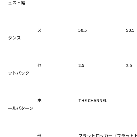
ェスト幅

				ス
				50.5

				50.5

タンス

				セ
				2.5

				2.5

ットバック

				ホ
				THE CHANNEL

ールパターン

				形
				フラットロッカー（フラットトップ）
