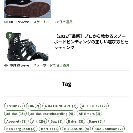
803669 views
スケートボードで使う道具
【2022年最新】プロから教わるスノー
ボードビンディングの正しい選び方とセ
ッティング
798199 views
スノーボードで使う道具
Tag
27club
(2)
686
(2)
A BATHING APE
(3)
ACE Trucks
(2)
adidas
(13)
adidas skateboarding
(9)
Alltimers
(1)
Apparel
(77)
Art
(25)
Bag
(3)
Baker
(3)
Bape
(2)
Ben Ferguson
(3)
Berrics
(6)
BILLABONG
(4)
Boo Johnson
(2)