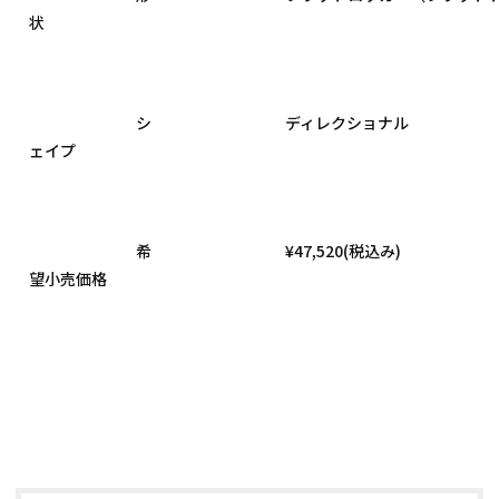
状

				シ
				ディレクショナル

ェイプ

				希
				¥47,520(税込み)

望小売価格
