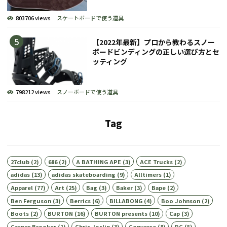
803706 views
スケートボードで使う道具
【2022年最新】プロから教わるスノー
ボードビンディングの正しい選び方とセ
ッティング
798212 views
スノーボードで使う道具
Tag
27club
(2)
686
(2)
A BATHING APE
(3)
ACE Trucks
(2)
adidas
(13)
adidas skateboarding
(9)
Alltimers
(1)
Apparel
(77)
Art
(25)
Bag
(3)
Baker
(3)
Bape
(2)
Ben Ferguson
(3)
Berrics
(6)
BILLABONG
(4)
Boo Johnson
(2)
Boots
(2)
BURTON
(16)
BURTON presents
(10)
Cap
(3)
Casper Brooker
(1)
Chris Joslin
(3)
Converse
(8)
DC
(5)