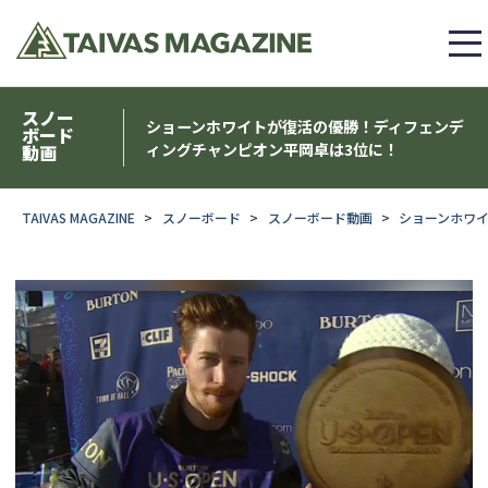
スノー
ショーンホワイトが復活の優勝！ディフェンデ
ボード
ィングチャンピオン平岡卓は3位に！
動画
TAIVAS MAGAZINE
スノーボード
スノーボード動画
ショーンホワ