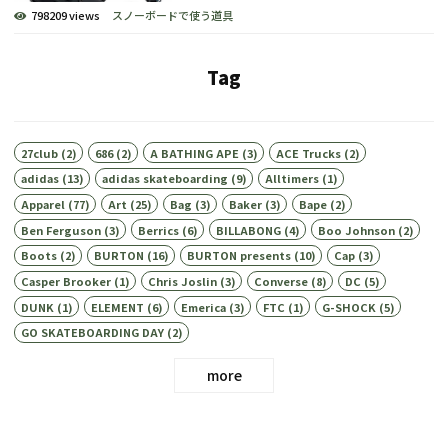
798209 views
スノーボードで使う道具
Tag
27club
(2)
686
(2)
A BATHING APE
(3)
ACE Trucks
(2)
adidas
(13)
adidas skateboarding
(9)
Alltimers
(1)
Apparel
(77)
Art
(25)
Bag
(3)
Baker
(3)
Bape
(2)
Ben Ferguson
(3)
Berrics
(6)
BILLABONG
(4)
Boo Johnson
(2)
Boots
(2)
BURTON
(16)
BURTON presents
(10)
Cap
(3)
Casper Brooker
(1)
Chris Joslin
(3)
Converse
(8)
DC
(5)
DUNK
(1)
ELEMENT
(6)
Emerica
(3)
FTC
(1)
G-SHOCK
(5)
GO SKATEBOARDING DAY
(2)
more