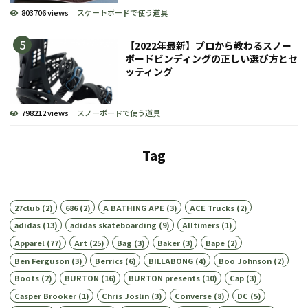
803706 views
スケートボードで使う道具
【2022年最新】プロから教わるスノー
ボードビンディングの正しい選び方とセ
ッティング
798212 views
スノーボードで使う道具
Tag
27club
(2)
686
(2)
A BATHING APE
(3)
ACE Trucks
(2)
adidas
(13)
adidas skateboarding
(9)
Alltimers
(1)
Apparel
(77)
Art
(25)
Bag
(3)
Baker
(3)
Bape
(2)
Ben Ferguson
(3)
Berrics
(6)
BILLABONG
(4)
Boo Johnson
(2)
Boots
(2)
BURTON
(16)
BURTON presents
(10)
Cap
(3)
Casper Brooker
(1)
Chris Joslin
(3)
Converse
(8)
DC
(5)