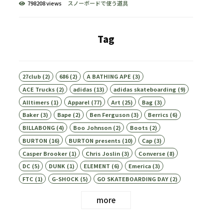
798208 views
スノーボードで使う道具
Tag
27club
(2)
686
(2)
A BATHING APE
(3)
ACE Trucks
(2)
adidas
(13)
adidas skateboarding
(9)
Alltimers
(1)
Apparel
(77)
Art
(25)
Bag
(3)
Baker
(3)
Bape
(2)
Ben Ferguson
(3)
Berrics
(6)
BILLABONG
(4)
Boo Johnson
(2)
Boots
(2)
BURTON
(16)
BURTON presents
(10)
Cap
(3)
Casper Brooker
(1)
Chris Joslin
(3)
Converse
(8)
DC
(5)
DUNK
(1)
ELEMENT
(6)
Emerica
(3)
FTC
(1)
G-SHOCK
(5)
GO SKATEBOARDING DAY
(2)
more