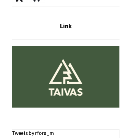
Link
Tweets by rfora_m