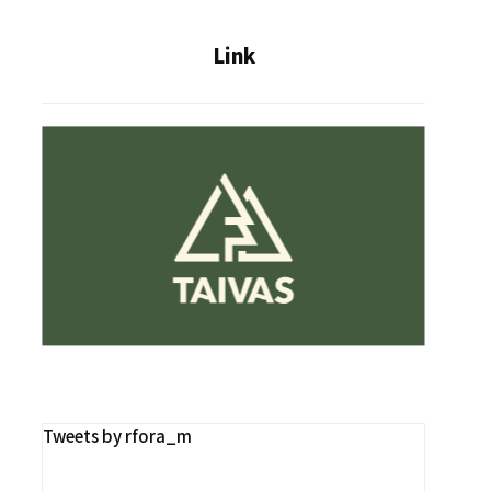
Link
Tweets by rfora_m