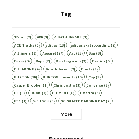
Tag
27club
(2)
686
(2)
A BATHING APE
(3)
ACE Trucks
(2)
adidas
(13)
adidas skateboarding
(9)
Alltimers
(1)
Apparel
(77)
Art
(25)
Bag
(3)
Baker
(3)
Bape
(2)
Ben Ferguson
(3)
Berrics
(6)
BILLABONG
(4)
Boo Johnson
(2)
Boots
(2)
BURTON
(16)
BURTON presents
(10)
Cap
(3)
Casper Brooker
(1)
Chris Joslin
(3)
Converse
(8)
DC
(5)
DUNK
(1)
ELEMENT
(6)
Emerica
(3)
FTC
(1)
G-SHOCK
(5)
GO SKATEBOARDING DAY
(2)
more