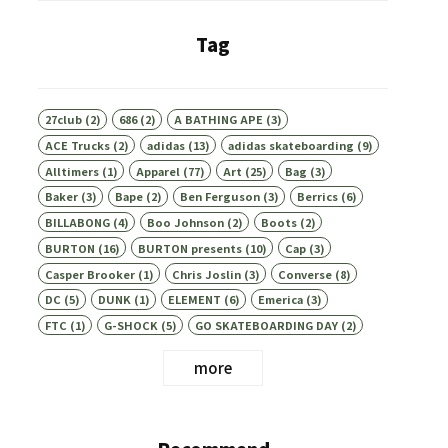
Tag
27club
(2)
686
(2)
A BATHING APE
(3)
ACE Trucks
(2)
adidas
(13)
adidas skateboarding
(9)
Alltimers
(1)
Apparel
(77)
Art
(25)
Bag
(3)
Baker
(3)
Bape
(2)
Ben Ferguson
(3)
Berrics
(6)
BILLABONG
(4)
Boo Johnson
(2)
Boots
(2)
BURTON
(16)
BURTON presents
(10)
Cap
(3)
Casper Brooker
(1)
Chris Joslin
(3)
Converse
(8)
DC
(5)
DUNK
(1)
ELEMENT
(6)
Emerica
(3)
FTC
(1)
G-SHOCK
(5)
GO SKATEBOARDING DAY
(2)
more