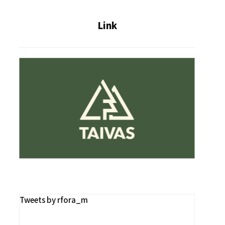
Link
Tweets by rfora_m