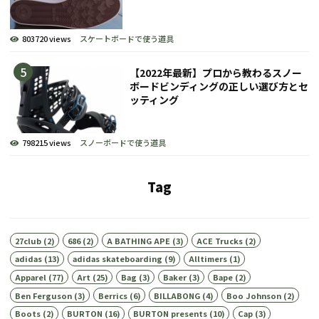
803720 views
スケートボードで使う道具
【2022年最新】プロから教わるスノー
ボードビンディングの正しい選び方とセ
ッティング
798215 views
スノーボードで使う道具
Tag
27club
(2)
686
(2)
A BATHING APE
(3)
ACE Trucks
(2)
adidas
(13)
adidas skateboarding
(9)
Alltimers
(1)
Apparel
(77)
Art
(25)
Bag
(3)
Baker
(3)
Bape
(2)
Ben Ferguson
(3)
Berrics
(6)
BILLABONG
(4)
Boo Johnson
(2)
Boots
(2)
BURTON
(16)
BURTON presents
(10)
Cap
(3)