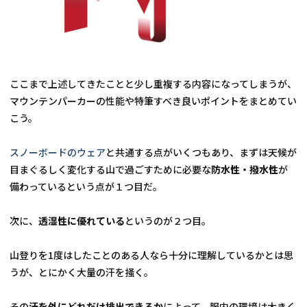
ここまで上述してきたことと少し重複する内容になってしまうが、
マウンテンパーカーの性能や特筆すべき良いポイントをまとめてい
こう。
スノーボードのウェア
と共通する点がいくつもあり、まずは天候が
目まぐるしく変化する山で過ごすために必要な
防水性・撥水性
が
備わっているという点が１つ目だ。
次に、
透湿性に優れている
というのが２つ目。
山登りを1度はしたことのある人なら十分に理解しているかとは思
うが、とにかく大量の汗を掻く。
その
汗を外にどれだけ排出できるか
によって、服内の環境は大きく