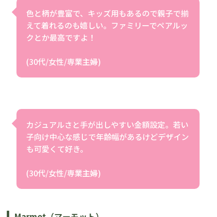
色と柄が豊富で、キッズ用もあるので親子で揃
えて着れるのも嬉しい。ファミリーでペアルッ
クとか最高ですよ！
(30代/女性/専業主婦)
カジュアルさと手が出しやすい金額設定。若い
子向け中心な感じで年齢幅があるけどデザイン
も可愛くて好き。
(30代/女性/専業主婦)
Marmot（マーモット）