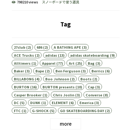
798210 views
スノーボードで使う道具
Tag
27club
(2)
686
(2)
A BATHING APE
(3)
ACE Trucks
(2)
adidas
(13)
adidas skateboarding
(9)
Alltimers
(1)
Apparel
(77)
Art
(25)
Bag
(3)
Baker
(3)
Bape
(2)
Ben Ferguson
(3)
Berrics
(6)
BILLABONG
(4)
Boo Johnson
(2)
Boots
(2)
BURTON
(16)
BURTON presents
(10)
Cap
(3)
Casper Brooker
(1)
Chris Joslin
(3)
Converse
(8)
DC
(5)
DUNK
(1)
ELEMENT
(6)
Emerica
(3)
FTC
(1)
G-SHOCK
(5)
GO SKATEBOARDING DAY
(2)
more