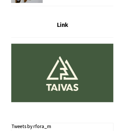
Link
Tweets by rfora_m