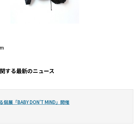
om
）に関する最新のニュース
る個展「BABY DON’T MIND」開催