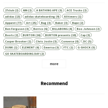
27club
(2)
686
(2)
A BATHING APE
(3)
ACE Trucks
(2)
adidas
(13)
adidas skateboarding
(9)
Alltimers
(1)
Apparel
(77)
Art
(25)
Bag
(3)
Baker
(3)
Bape
(2)
Ben Ferguson
(3)
Berrics
(6)
BILLABONG
(4)
Boo Johnson
(2)
Boots
(2)
BURTON
(16)
BURTON presents
(10)
Cap
(3)
Casper Brooker
(1)
Chris Joslin
(3)
Converse
(8)
DC
(5)
DUNK
(1)
ELEMENT
(6)
Emerica
(3)
FTC
(1)
G-SHOCK
(5)
GO SKATEBOARDING DAY
(2)
more
Recommend