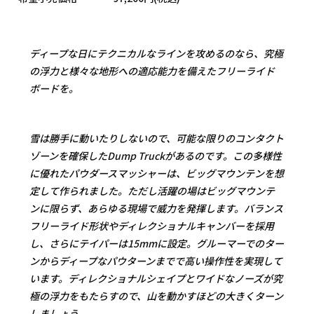
ディープな日にテクニカルなラインを攻めるのなら、究極
の浮力と様々な地形への適応能力を備えたフリーライド
ボードを。
雪は勝手に動いたりしないので、可能な限りのコンタクト
ゾーンを確保したDump Truckがあるのです。この多様性
に優れたパウダースマッシャーは、ビッグマウンテンを想
定して作られました。ただし活躍の場はビッグマウンテ
ンに限らず、あらゆる現場で威力を発揮します。バランス
フリーライド形状やディレクショナルキャンバーを採用
し、さらにテイパーは15mmに設定。グルーマーでのター
ンからディープなパウターンまでで高い操作性を実現して
います。ディレクショナルシェイプとワイドなノーズが究
極の浮力をもたらすので、山を動かすほどの大きくターン
しましょう。