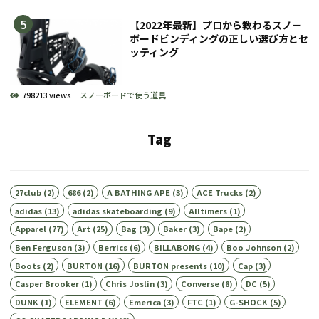
【2022年最新】プロから教わるスノー
ボードビンディングの正しい選び方とセ
ッティング
798213 views
スノーボードで使う道具
Tag
27club
(2)
686
(2)
A BATHING APE
(3)
ACE Trucks
(2)
adidas
(13)
adidas skateboarding
(9)
Alltimers
(1)
Apparel
(77)
Art
(25)
Bag
(3)
Baker
(3)
Bape
(2)
Ben Ferguson
(3)
Berrics
(6)
BILLABONG
(4)
Boo Johnson
(2)
Boots
(2)
BURTON
(16)
BURTON presents
(10)
Cap
(3)
Casper Brooker
(1)
Chris Joslin
(3)
Converse
(8)
DC
(5)
DUNK
(1)
ELEMENT
(6)
Emerica
(3)
FTC
(1)
G-SHOCK
(5)