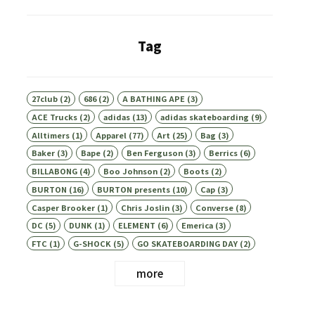
Tag
27club
(2)
686
(2)
A BATHING APE
(3)
ACE Trucks
(2)
adidas
(13)
adidas skateboarding
(9)
Alltimers
(1)
Apparel
(77)
Art
(25)
Bag
(3)
Baker
(3)
Bape
(2)
Ben Ferguson
(3)
Berrics
(6)
BILLABONG
(4)
Boo Johnson
(2)
Boots
(2)
BURTON
(16)
BURTON presents
(10)
Cap
(3)
Casper Brooker
(1)
Chris Joslin
(3)
Converse
(8)
DC
(5)
DUNK
(1)
ELEMENT
(6)
Emerica
(3)
FTC
(1)
G-SHOCK
(5)
GO SKATEBOARDING DAY
(2)
more