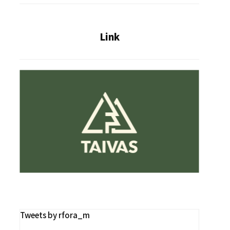
Link
Tweets by rfora_m