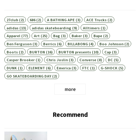
27club
(2)
686
(2)
A BATHING APE
(3)
ACE Trucks
(2)
adidas
(13)
adidas skateboarding
(9)
Alltimers
(1)
Apparel
(77)
Art
(25)
Bag
(3)
Baker
(3)
Bape
(2)
Ben Ferguson
(3)
Berrics
(6)
BILLABONG
(4)
Boo Johnson
(2)
Boots
(2)
BURTON
(16)
BURTON presents
(10)
Cap
(3)
Casper Brooker
(1)
Chris Joslin
(3)
Converse
(8)
DC
(5)
DUNK
(1)
ELEMENT
(6)
Emerica
(3)
FTC
(1)
G-SHOCK
(5)
GO SKATEBOARDING DAY
(2)
more
Recommend