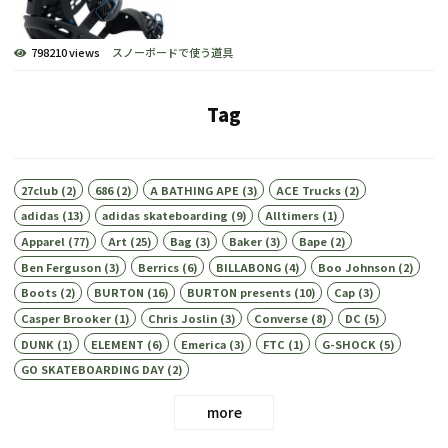
798210 views
スノーボードで使う道具
Tag
27club
(2)
686
(2)
A BATHING APE
(3)
ACE Trucks
(2)
adidas
(13)
adidas skateboarding
(9)
Alltimers
(1)
Apparel
(77)
Art
(25)
Bag
(3)
Baker
(3)
Bape
(2)
Ben Ferguson
(3)
Berrics
(6)
BILLABONG
(4)
Boo Johnson
(2)
Boots
(2)
BURTON
(16)
BURTON presents
(10)
Cap
(3)
Casper Brooker
(1)
Chris Joslin
(3)
Converse
(8)
DC
(5)
DUNK
(1)
ELEMENT
(6)
Emerica
(3)
FTC
(1)
G-SHOCK
(5)
GO SKATEBOARDING DAY
(2)
more