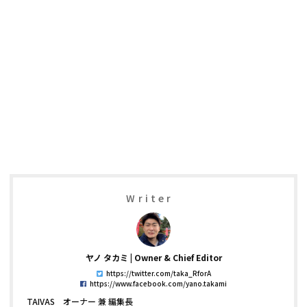
Writer
ヤノ タカミ
Owner & Chief Editor
https://twitter.com/taka_RforA
https://www.facebook.com/yano.takami
TAIVAS オーナー 兼 編集長