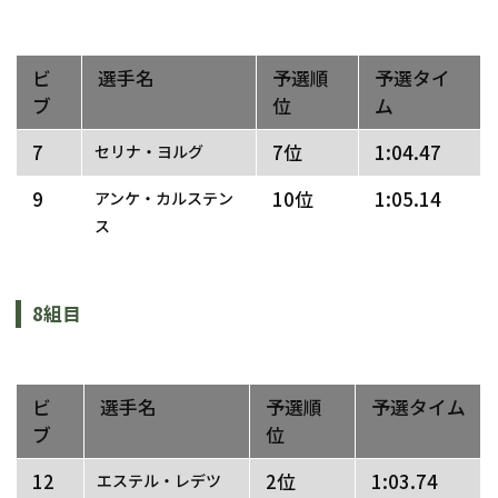
ビ
選手名
予選順
予選タイ
ブ
位
ム
7
7位
1:04.47
セリナ・ヨルグ
9
10位
1:05.14
アンケ・カルステン
ス
8組目
ビ
選手名
予選順
予選タイム
ブ
位
12
2位
1:03.74
エステル・レデツ