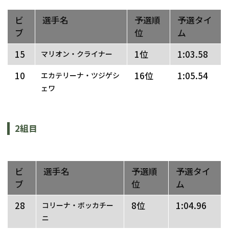
ビ
選手名
予選順
予選タイ
ブ
位
ム
15
1位
1:03.58 
マリオン・クライナー
10
16位
1:05.54
エカテリーナ・ツジゲシ
ェワ
2組目
ビ
選手名
予選順
予選タイ
ブ
位
ム
28
8位
1:04.96
コリーナ・ボッカチー
ニ