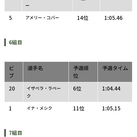
ー
5
14位
1:05.46
アメリー・コバー
6組目
ビ
選手名
予選順
予選タイム
ブ
位
20
6位
1:04.44
イザベラ・ラベー
ク
1
11位
1:05.15
イナ・メシク
7組目