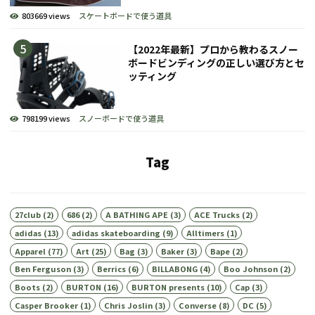
803669 views
スケートボードで使う道具
【2022年最新】プロから教わるスノー
ボードビンディングの正しい選び方とセ
ッティング
798199 views
スノーボードで使う道具
Tag
27club
(2)
686
(2)
A BATHING APE
(3)
ACE Trucks
(2)
adidas
(13)
adidas skateboarding
(9)
Alltimers
(1)
Apparel
(77)
Art
(25)
Bag
(3)
Baker
(3)
Bape
(2)
Ben Ferguson
(3)
Berrics
(6)
BILLABONG
(4)
Boo Johnson
(2)
Boots
(2)
BURTON
(16)
BURTON presents
(10)
Cap
(3)
Casper Brooker
(1)
Chris Joslin
(3)
Converse
(8)
DC
(5)