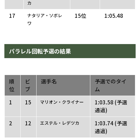
カ
17
15位
1:05.48
ナタリア・ソボレ
ワ
パラレル回転予選の結果
順
ビ
選手名
予選でのタイ
位
ブ
ム
1
15
1:03.58 (予選
マリオン・クライナー
通過)
2
12
1:03.74 (予選
エステル・レデツカ
通過)