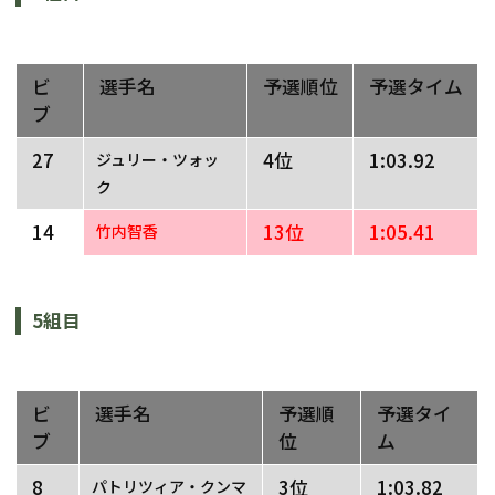
ビ
選手名
予選順位
予選タイム
ブ
27
4位
1:03.92
ジュリー・ツォッ
ク
14
13位
1:05.41
竹内智香
5組目
ビ
選手名
予選順
予選タイ
ブ
位
ム
8
3位
1:03.82
パトリツィア・クンマ