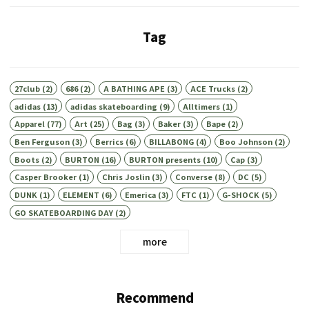
Tag
27club
(2)
686
(2)
A BATHING APE
(3)
ACE Trucks
(2)
adidas
(13)
adidas skateboarding
(9)
Alltimers
(1)
Apparel
(77)
Art
(25)
Bag
(3)
Baker
(3)
Bape
(2)
Ben Ferguson
(3)
Berrics
(6)
BILLABONG
(4)
Boo Johnson
(2)
Boots
(2)
BURTON
(16)
BURTON presents
(10)
Cap
(3)
Casper Brooker
(1)
Chris Joslin
(3)
Converse
(8)
DC
(5)
DUNK
(1)
ELEMENT
(6)
Emerica
(3)
FTC
(1)
G-SHOCK
(5)
GO SKATEBOARDING DAY
(2)
more
Recommend