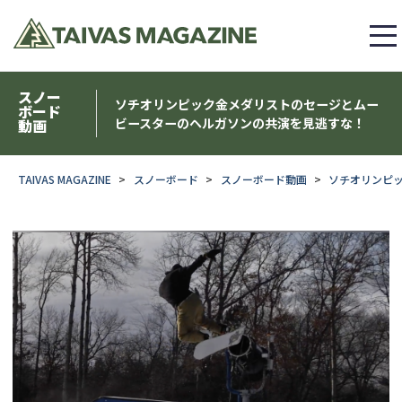
スノー
ソチオリンピック金メダリストのセージとムー
ボード
ビースターのヘルガソンの共演を見逃すな！
動画
TAIVAS MAGAZINE
スノーボード
スノーボード動画
ソチオリンピ