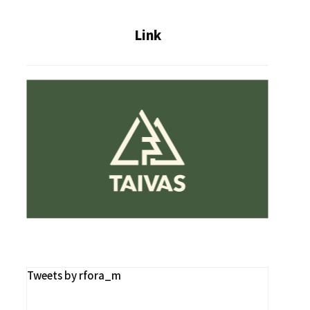
Link
Tweets by rfora_m