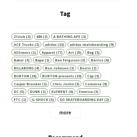
Tag
27club
(2)
686
(2)
A BATHING APE
(3)
ACE Trucks
(2)
adidas
(13)
adidas skateboarding
(9)
Alltimers
(1)
Apparel
(77)
Art
(25)
Bag
(3)
Baker
(3)
Bape
(2)
Ben Ferguson
(3)
Berrics
(6)
BILLABONG
(4)
Boo Johnson
(2)
Boots
(2)
BURTON
(16)
BURTON presents
(10)
Cap
(3)
Casper Brooker
(1)
Chris Joslin
(3)
Converse
(8)
DC
(5)
DUNK
(1)
ELEMENT
(6)
Emerica
(3)
FTC
(1)
G-SHOCK
(5)
GO SKATEBOARDING DAY
(2)
more