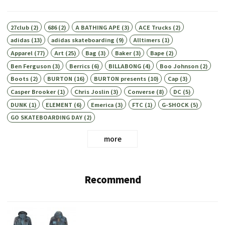
27club
(2)
686
(2)
A BATHING APE
(3)
ACE Trucks
(2)
adidas
(13)
adidas skateboarding
(9)
Alltimers
(1)
Apparel
(77)
Art
(25)
Bag
(3)
Baker
(3)
Bape
(2)
Ben Ferguson
(3)
Berrics
(6)
BILLABONG
(4)
Boo Johnson
(2)
Boots
(2)
BURTON
(16)
BURTON presents
(10)
Cap
(3)
Casper Brooker
(1)
Chris Joslin
(3)
Converse
(8)
DC
(5)
DUNK
(1)
ELEMENT
(6)
Emerica
(3)
FTC
(1)
G-SHOCK
(5)
GO SKATEBOARDING DAY
(2)
more
Recommend