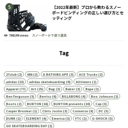
【2022年最新】プロから教わるスノー
ボードビンディングの正しい選び方とセ
ッティング
798199 views
スノーボードで使う道具
Tag
27club
(2)
686
(2)
A BATHING APE
(3)
ACE Trucks
(2)
adidas
(13)
adidas skateboarding
(9)
Alltimers
(1)
Apparel
(77)
Art
(25)
Bag
(3)
Baker
(3)
Bape
(2)
Ben Ferguson
(3)
Berrics
(6)
BILLABONG
(4)
Boo Johnson
(2)
Boots
(2)
BURTON
(16)
BURTON presents
(10)
Cap
(3)
Casper Brooker
(1)
Chris Joslin
(3)
Converse
(8)
DC
(5)
DUNK
(1)
ELEMENT
(6)
Emerica
(3)
FTC
(1)
G-SHOCK
(5)
GO SKATEBOARDING DAY
(2)