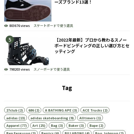
ーズブランド13選！
803676 views
スケートボードで使う道具
【2022年最新】プロから教わるスノー
ボードビンディングの正しい選び方とセ
ッティング
798203 views
スノーボードで使う道具
Tag
27club
(2)
686
(2)
A BATHING APE
(3)
ACE Trucks
(2)
adidas
(13)
adidas skateboarding
(9)
Alltimers
(1)
Apparel
(77)
Art
(25)
Bag
(3)
Baker
(3)
Bape
(2)
Ben Ferguson
(3)
Berrics
(6)
BILLABONG
(4)
Boo Johnson
(2)