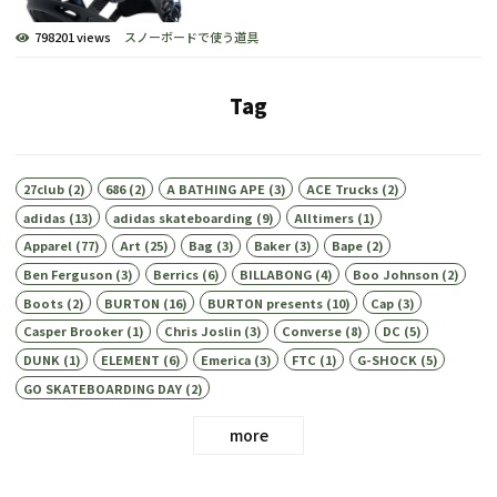
798201 views
スノーボードで使う道具
Tag
27club
(2)
686
(2)
A BATHING APE
(3)
ACE Trucks
(2)
adidas
(13)
adidas skateboarding
(9)
Alltimers
(1)
Apparel
(77)
Art
(25)
Bag
(3)
Baker
(3)
Bape
(2)
Ben Ferguson
(3)
Berrics
(6)
BILLABONG
(4)
Boo Johnson
(2)
Boots
(2)
BURTON
(16)
BURTON presents
(10)
Cap
(3)
Casper Brooker
(1)
Chris Joslin
(3)
Converse
(8)
DC
(5)
DUNK
(1)
ELEMENT
(6)
Emerica
(3)
FTC
(1)
G-SHOCK
(5)
GO SKATEBOARDING DAY
(2)
more