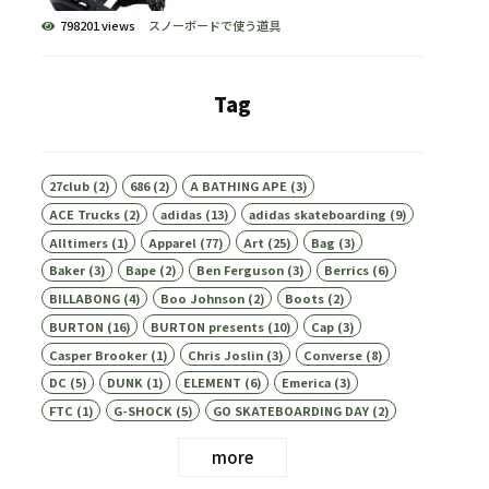
798201 views
スノーボードで使う道具
Tag
27club
(2)
686
(2)
A BATHING APE
(3)
ACE Trucks
(2)
adidas
(13)
adidas skateboarding
(9)
Alltimers
(1)
Apparel
(77)
Art
(25)
Bag
(3)
Baker
(3)
Bape
(2)
Ben Ferguson
(3)
Berrics
(6)
BILLABONG
(4)
Boo Johnson
(2)
Boots
(2)
BURTON
(16)
BURTON presents
(10)
Cap
(3)
Casper Brooker
(1)
Chris Joslin
(3)
Converse
(8)
DC
(5)
DUNK
(1)
ELEMENT
(6)
Emerica
(3)
FTC
(1)
G-SHOCK
(5)
GO SKATEBOARDING DAY
(2)
more