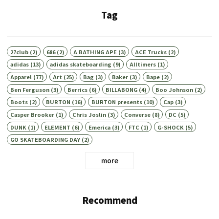
Tag
27club
(2)
686
(2)
A BATHING APE
(3)
ACE Trucks
(2)
adidas
(13)
adidas skateboarding
(9)
Alltimers
(1)
Apparel
(77)
Art
(25)
Bag
(3)
Baker
(3)
Bape
(2)
Ben Ferguson
(3)
Berrics
(6)
BILLABONG
(4)
Boo Johnson
(2)
Boots
(2)
BURTON
(16)
BURTON presents
(10)
Cap
(3)
Casper Brooker
(1)
Chris Joslin
(3)
Converse
(8)
DC
(5)
DUNK
(1)
ELEMENT
(6)
Emerica
(3)
FTC
(1)
G-SHOCK
(5)
GO SKATEBOARDING DAY
(2)
more
Recommend