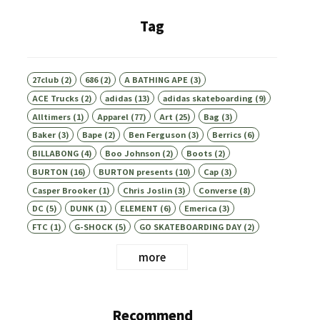
Tag
27club
(2)
686
(2)
A BATHING APE
(3)
ACE Trucks
(2)
adidas
(13)
adidas skateboarding
(9)
Alltimers
(1)
Apparel
(77)
Art
(25)
Bag
(3)
Baker
(3)
Bape
(2)
Ben Ferguson
(3)
Berrics
(6)
BILLABONG
(4)
Boo Johnson
(2)
Boots
(2)
BURTON
(16)
BURTON presents
(10)
Cap
(3)
Casper Brooker
(1)
Chris Joslin
(3)
Converse
(8)
DC
(5)
DUNK
(1)
ELEMENT
(6)
Emerica
(3)
FTC
(1)
G-SHOCK
(5)
GO SKATEBOARDING DAY
(2)
more
Recommend