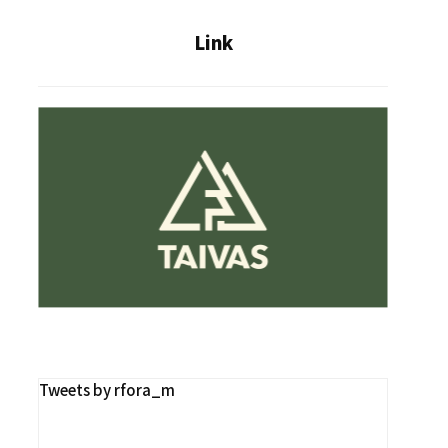
Link
Tweets by rfora_m