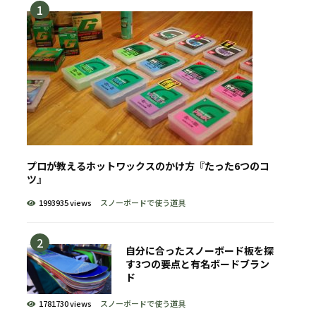
プロが教えるホットワックスのかけ方『たった6つのコ
ツ』
1993935 views
スノーボードで使う道具
自分に合ったスノーボード板を探
す3つの要点と有名ボードブラン
ド
1781730 views
スノーボードで使う道具