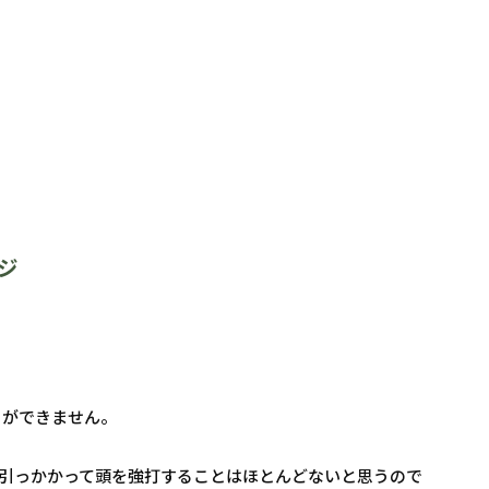
。
ジ
とができません。
が引っかかって頭を強打することはほとんどないと思うので