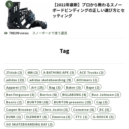
【2022年最新】プロから教わるスノー
ボードビンディングの正しい選び方とセ
ッティング
798199 views
スノーボードで使う道具
Tag
27club
(2)
686
(2)
A BATHING APE
(3)
ACE Trucks
(2)
adidas
(13)
adidas skateboarding
(9)
Alltimers
(1)
Apparel
(77)
Art
(25)
Bag
(3)
Baker
(3)
Bape
(2)
Ben Ferguson
(3)
Berrics
(6)
BILLABONG
(4)
Boo Johnson
(2)
Boots
(2)
BURTON
(16)
BURTON presents
(10)
Cap
(3)
Casper Brooker
(1)
Chris Joslin
(3)
Converse
(8)
DC
(5)
DUNK
(1)
ELEMENT
(6)
Emerica
(3)
FTC
(1)
G-SHOCK
(5)
GO SKATEBOARDING DAY
(2)