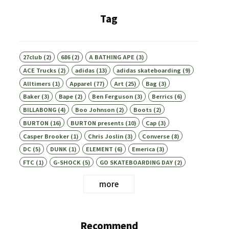
Tag
27club
(2)
686
(2)
A BATHING APE
(3)
ACE Trucks
(2)
adidas
(13)
adidas skateboarding
(9)
Alltimers
(1)
Apparel
(77)
Art
(25)
Bag
(3)
Baker
(3)
Bape
(2)
Ben Ferguson
(3)
Berrics
(6)
BILLABONG
(4)
Boo Johnson
(2)
Boots
(2)
BURTON
(16)
BURTON presents
(10)
Cap
(3)
Casper Brooker
(1)
Chris Joslin
(3)
Converse
(8)
DC
(5)
DUNK
(1)
ELEMENT
(6)
Emerica
(3)
FTC
(1)
G-SHOCK
(5)
GO SKATEBOARDING DAY
(2)
more
Recommend