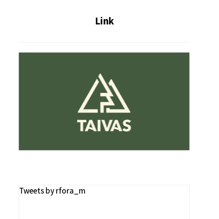
Link
Tweets by rfora_m