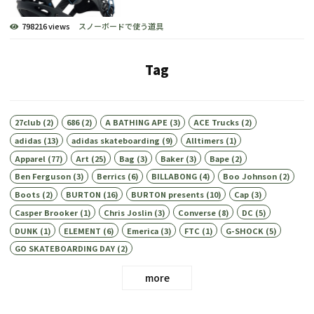
798216 views
スノーボードで使う道具
Tag
27club
(2)
686
(2)
A BATHING APE
(3)
ACE Trucks
(2)
adidas
(13)
adidas skateboarding
(9)
Alltimers
(1)
Apparel
(77)
Art
(25)
Bag
(3)
Baker
(3)
Bape
(2)
Ben Ferguson
(3)
Berrics
(6)
BILLABONG
(4)
Boo Johnson
(2)
Boots
(2)
BURTON
(16)
BURTON presents
(10)
Cap
(3)
Casper Brooker
(1)
Chris Joslin
(3)
Converse
(8)
DC
(5)
DUNK
(1)
ELEMENT
(6)
Emerica
(3)
FTC
(1)
G-SHOCK
(5)
GO SKATEBOARDING DAY
(2)
more